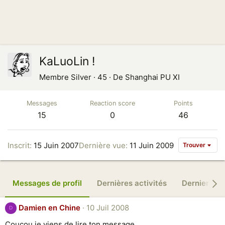
KaLuoLin !
Membre Silver
·
45
·
De
Shanghai PU XI
Messages
Reaction score
Points
15
0
46
Inscrit
15 Juin 2007
Dernière vue
11 Juin 2009
Trouver
Messages de profil
Dernières activités
Derniers m
Damien en Chine
10 Juil 2008
D
Coucou je viens de lire ton message,