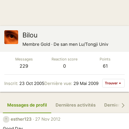
Bilou
Membre Gold
·
De
san men Lu/Tongji Univ
Messages
Reaction score
Points
229
0
61
Inscrit
23 Oct 2005
Dernière vue
29 Mai 2009
Trouver
Messages de profil
Dernières activités
Derniers m
esther123
27 Nov 2012
Good Day