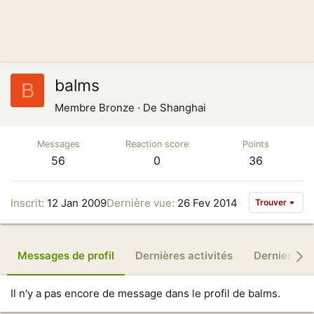
balms
B
Membre Bronze
·
De
Shanghai
Messages
Reaction score
Points
56
0
36
Inscrit
12 Jan 2009
Dernière vue
26 Fev 2014
Trouver
Messages de profil
Dernières activités
Derniers m
Il n'y a pas encore de message dans le profil de balms.