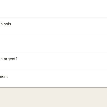
hinois
son argent?
ement