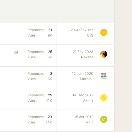
Réponses
51
23 Août 2023
E
Vues
9K
ExS
P
Réponses
25
21 Fev 2023
Vues
6K
Naxshe
o
l
l
Réponses
8
12 Juin 2020
Vues
6K
Mathieu
Réponses
29
14 Déc 2019
A
Vues
11K
AkimE
Réponses
23
15 Avr 2019
M
Vues
14K
MTT