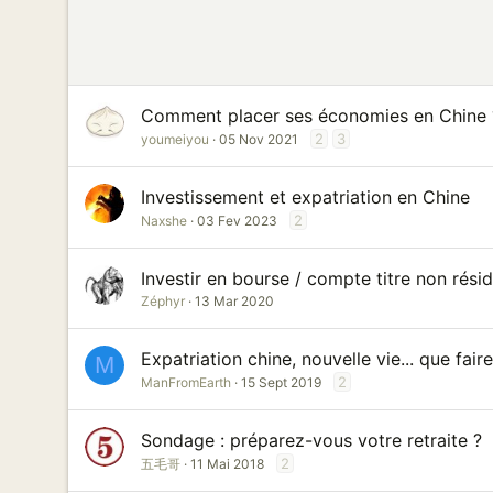
Comment placer ses économies en Chine 
2
3
youmeiyou
05 Nov 2021
Investissement et expatriation en Chine
2
Naxshe
03 Fev 2023
Investir en bourse / compte titre non résid
Zéphyr
13 Mar 2020
Expatriation chine, nouvelle vie... que fai
M
2
ManFromEarth
15 Sept 2019
Sondage : préparez-vous votre retraite ?
2
五毛哥
11 Mai 2018