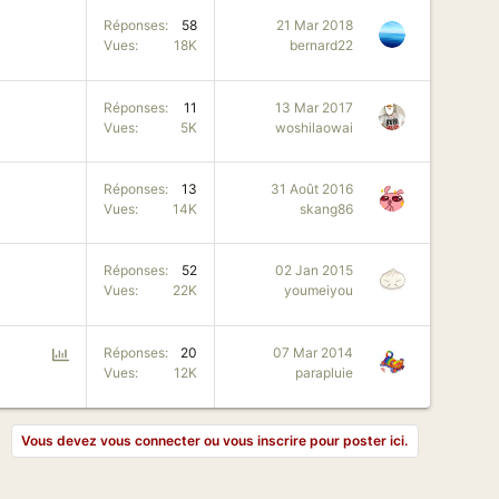
Réponses
58
21 Mar 2018
Vues
18K
bernard22
Réponses
11
13 Mar 2017
Vues
5K
woshilaowai
Réponses
13
31 Août 2016
Vues
14K
skang86
Réponses
52
02 Jan 2015
Vues
22K
youmeiyou
P
Réponses
20
07 Mar 2014
Vues
12K
parapluie
o
l
l
Vous devez vous connecter ou vous inscrire pour poster ici.