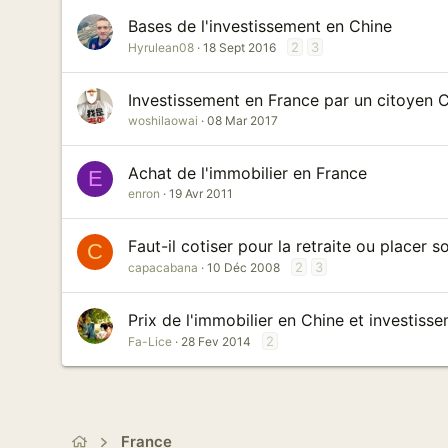
Bases de l'investissement en Chine
2
3
Hyrulean08
18 Sept 2016
Investissement en France par un citoyen C
woshilaowai
08 Mar 2017
Achat de l'immobilier en France
E
enron
19 Avr 2011
Faut-il cotiser pour la retraite ou placer 
C
2
3
capacabana
10 Déc 2008
Prix de l'immobilier en Chine et investiss
2
Fa-Lice
28 Fev 2014
France