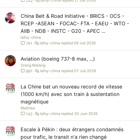
lafoy-china
21 Juil 2026
232
China Belt & Road Initiative - BRICS - OCS -
RCEP -ASEAN - FOCAC- FTA - EAEU - WTO -
AIIB - NDB - INSTC - G20 - APEC ...
lafoy-china
lafoy-china
08 Juil 2026
741
Aviation (boeing 737-8 max, ...)
Orang Malang
lafoy-china
07 Juil 2026
897
La Chine bat un nouveau record de vitesse
(1000 km/h) avec son train à sustentation
magnétique
Mathieu
lafoy-china
30 Juin 2026
142
Escale à Pékin : deux étrangers condamnés
pour trafic, le transit n'a rien changé